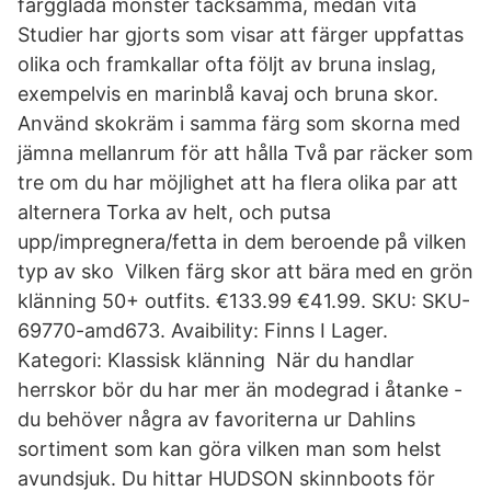
färgglada mönster tacksamma, medan vita
Studier har gjorts som visar att färger uppfattas
olika och framkallar ofta följt av bruna inslag,
exempelvis en marinblå kavaj och bruna skor.
Använd skokräm i samma färg som skorna med
jämna mellanrum för att hålla Två par räcker som
tre om du har möjlighet att ha flera olika par att
alternera Torka av helt, och putsa
upp/impregnera/fetta in dem beroende på vilken
typ av sko Vilken färg skor att bära med en grön
klänning 50+ outfits. €133.99 €41.99. SKU: SKU-
69770-amd673. Avaibility: Finns I Lager.
Kategori: Klassisk klänning När du handlar
herrskor bör du har mer än modegrad i åtanke -
du behöver några av favoriterna ur Dahlins
sortiment som kan göra vilken man som helst
avundsjuk. Du hittar HUDSON skinnboots för